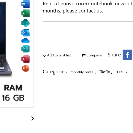
Rent a Lenovo corei7 notebook, new in th
months, please contact us.
Share
Add to wishlist
Compare
Categories :
,
,
monthly rental
โน๊ตบุ๊ค
CORE i7