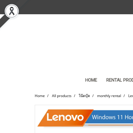
HOME
RENTAL PRO
Home
All products
โน๊ตบุ๊ค
monthly rental
Le