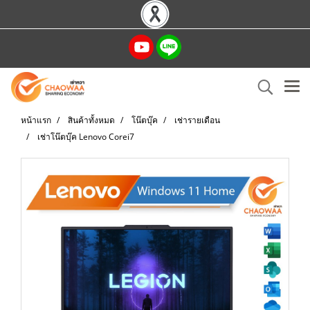
หน้าแรก
สินค้าทั้งหมด
โน๊ตบุ๊ค
เช่ารายเดือน
เช่าโน๊ตบุ๊ค Lenovo Corei7