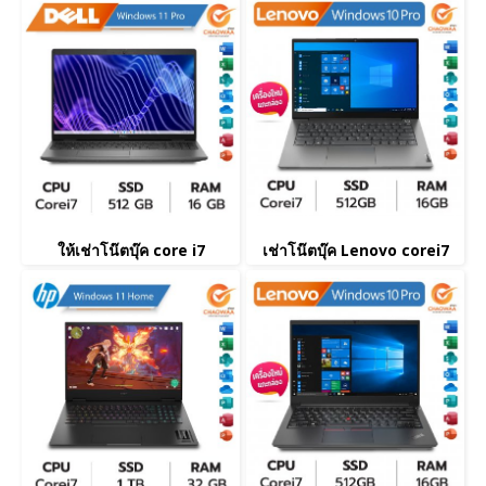
ให้เช่าโน๊ตบุ๊ค core i7
เช่าโน๊ตบุ๊ค Lenovo corei7