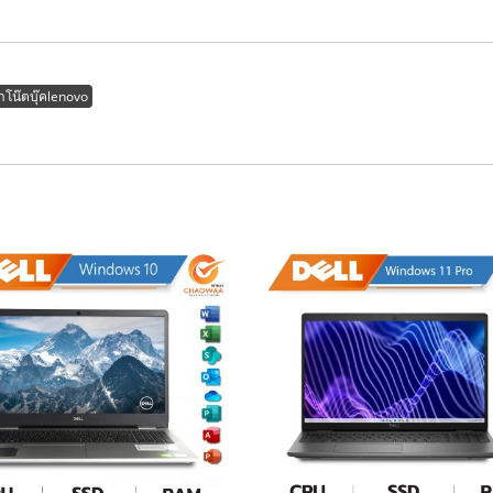
่าโน๊ตบุ๊คlenovo