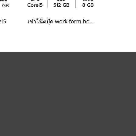
ei5
เช่าโน๊ตบุ๊ค work form home