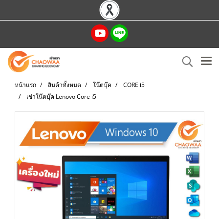
หน้าแรก
สินค้าทั้งหมด
โน๊ตบุ๊ค
CORE i5
เช่าโน๊ตบุ๊ค Lenovo Core i5