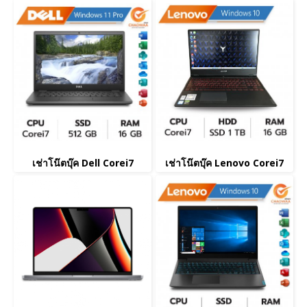
เช่าโน๊ตบุ๊ค Dell Corei7
เช่าโน๊ตบุ๊ค Lenovo Corei7