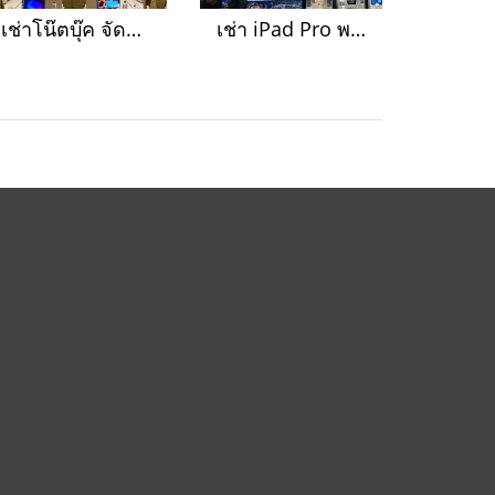
เช่าโน๊ตบุ๊ค จัดงานประชุมสัมมนา จัดส่งถึงสุราษฎร์ธานี
เช่า iPad Pro พร้อมขาตั้ง ออกบูธ งานอีเว้นท์