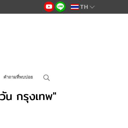
TH
คำถามที่พบบ่อย
วัน กรุงเทพ"