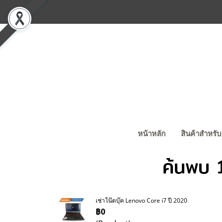
หน้าหลัก
สินค้าสำหรับ
ค้นพบ 1
เช่าโน๊ตบุ๊ค Lenovo Core i7 ปี 2020
฿0