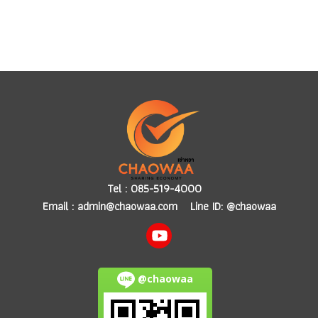
Tel :
085-519-4000
Email :
admin@chaowaa.com
Line ID: @chaowaa
@chaowaa