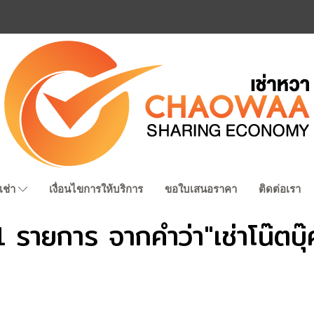
เช่า
เงื่อนไขการให้บริการ
ขอใบเสนอราคา
ติดต่อเรา
 รายการ จากคำว่า"เช่าโน๊ตบุ๊