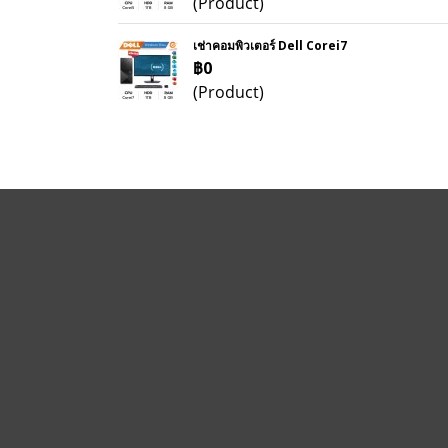
(Product)
เช่าคอมพิวเตอร์ Dell Corei7
฿0
(Product)