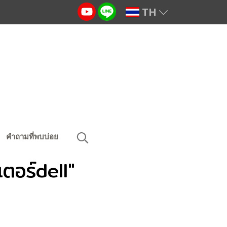
TH
คำถามที่พบบ่อย
ตอร์dell"