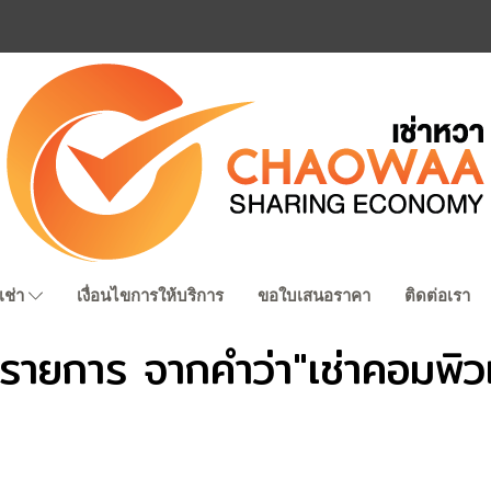
เช่า
เงื่อนไขการให้บริการ
ขอใบเสนอราคา
ติดต่อเรา
รายการ จากคำว่า"เช่าคอมพิวเ