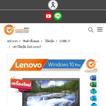
หน้าแรก
สินค้าทั้งหมด
โน๊ตบุ๊ค
CORE i7
เช่าโน๊ตบุ๊ค Dell corei7