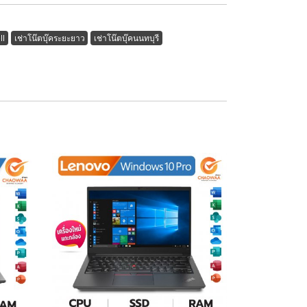
ll
เช่าโน๊ตบุ๊คระยะยาว
เช่าโน๊ตบุ๊คนนทบุรี