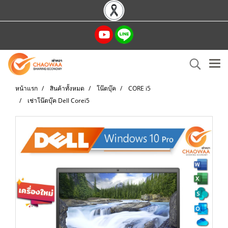
หน้าแรก
สินค้าทั้งหมด
โน๊ตบุ๊ค
CORE i5
เช่าโน๊ตบุ๊ค Dell Corei5