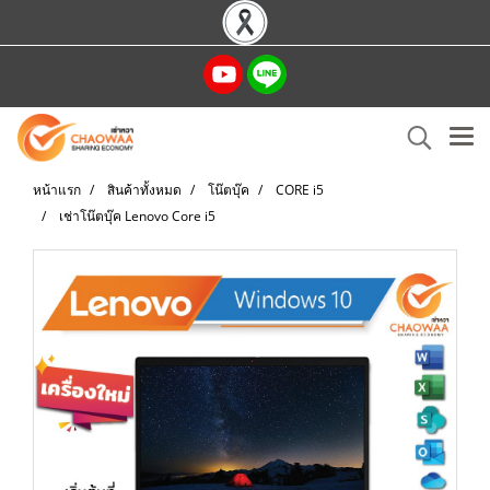
หน้าแรก
สินค้าทั้งหมด
โน๊ตบุ๊ค
CORE i5
เช่าโน๊ตบุ๊ค Lenovo Core i5