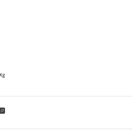
 Kg
 i7