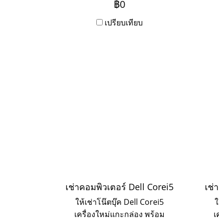
฿0
พิเศษ ทักไลน์สอบถามได้เลยค่ะ
Ser
เปรียบเทียบ
ราย
เช่าคอมพิวเตอร์ Dell Corei5
เช่
ให้เช่าโน๊ตบุ๊ค Dell Corei5
ใ
เครื่องใหม่แกะกล่อง พร้อม
เ