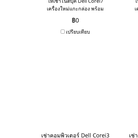
ให้เช่าโน๊ตบุ๊ค Dell Corei7
ใ
เครื่องใหม่แกะกล่อง พร้อม
เ
บริการ Onsite Service ระยะเช่า
บริก
฿0
3ปี ชำระเป็นรายเดือน หาก
3
ต้องการเช่าระยะ 1-2 ปี ให้ติดต่อ
เปรียบเทียบ
ต้อง
เข้ามาค่ะ
เช่าคอมพิวเตอร์ Dell Corei3
เช่