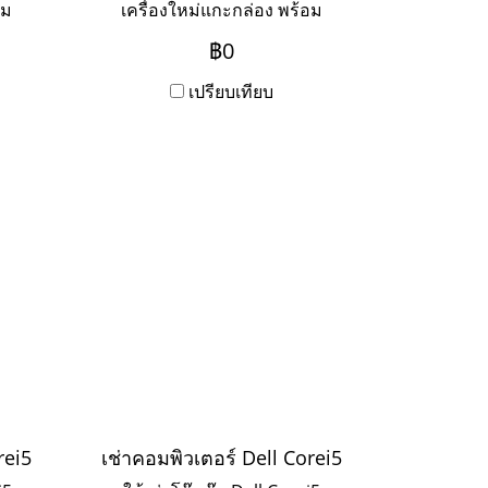
อม
เครื่องใหม่แกะกล่อง พร้อม
ะเช่า
บริการ Onsite Service ระยะเช่า
฿0
าก
3ปี ชำระเป็นรายเดือน หาก
ิดต่อ
ต้องการเช่าระยะ 1-2 ปี ให้ติดต่อ
เปรียบเทียบ
เข้ามาค่ะ
rei5
เช่าคอมพิวเตอร์ Dell Corei5