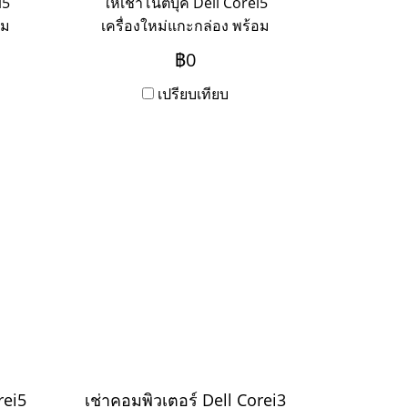
i5
ให้เช่าโน๊ตบุ๊ค Dell Corei5
อม
เครื่องใหม่แกะกล่อง พร้อม
ะเช่า
บริการ Onsite Service ระยะเช่า
฿0
าก
3ปี ชำระเป็นรายเดือน หาก
ิดต่อ
ต้องการเช่าระยะ 1-2 ปี ให้ติดต่อ
เปรียบเทียบ
เข้ามาค่ะ
rei5
เช่าคอมพิวเตอร์ Dell Corei3