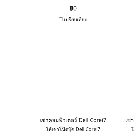
บริการ Onsite Service ระยะเช่า
บริก
฿0
3ปี ชำระเป็นรายเดือน หาก
3
ต้องการเช่าระยะ 1-2 ปี ให้ติดต่อ
เปรียบเทียบ
ต้อง
เข้ามาค่ะ
เช่าคอมพิวเตอร์ Dell Corei7
เช่
ให้เช่าโน๊ตบุ๊ค Dell Corei7
ใ