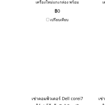
เครื่องใหม่แกะกล่อง พร้อม
เ
บริการ Onsite Service ระยะเช่า
บริก
฿0
3ปี ชำระเป็นรายเดือน หาก
3
ต้องการเช่าระยะ 1-2 ปี ให้ติดต่อ
เปรียบเทียบ
ต้อง
เข้ามาค่ะ
เช่าคอมพิวเตอร์ Dell corei7
เช่