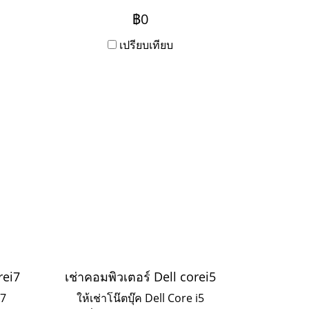
ะเช่า
บริการ Onsite Service ระยะเช่า
฿0
าก
3ปี ชำระเป็นรายเดือน หาก
ิดต่อ
ต้องการเช่าระยะ 1-2 ปี ให้ติดต่อ
เปรียบเทียบ
เข้ามาค่ะ
rei7
เช่าคอมพิวเตอร์ Dell corei5
i7
ให้เช่าโน๊ตบุ๊ค Dell Core i5