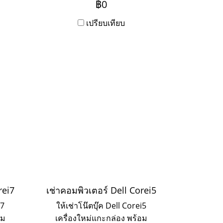
฿0
าก
3ปี ชำระเป็นรายเดือน หาก
ดต่อ
ต้องการเช่าระยะ 1-2 ปี ให้ติดต่อ
เปรียบเทียบ
เข้ามาค่ะ
rei7
เช่าคอมพิวเตอร์ Dell Corei5
i7
ให้เช่าโน๊ตบุ๊ค Dell Corei5
อม
เครื่องใหม่แกะกล่อง พร้อม