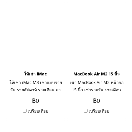
ถามได้นะคะ
ให้เช่า iMac
MacBook Air M2 15 นิ้ว
ให้เช่า iMac M3 เช่าแบบราย
เช่า MacBook Air M2 หน้าจอ
วัน รายสัปดาห์ รายเดือน มา
15 นิ้ว เช่ารายวัน รายเดือน
พร้อมชิปใหม่ล่าสุด เครื่องใช้
รายปี ท่านใดสนใจติดต่อ ADD
฿0
฿0
งานเร็ว แรงกว่าเดิม
LINE : @chaowaa
เปรียบเทียบ
เปรียบเทียบ