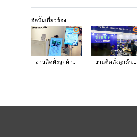
อัลบั้มเกี่ยวข้อง
งานติดตั้งลูกค้าเช่าทีวี แถมป้ายไฟ slim light box A2 พร้อมขาตั้ง stand
งานติดตั้งลูกค้าเช่าคอมพิวเตอร์ตั้งโต๊ะ iPad เครื่องถ่ายเอกสารตั้งโต๊ะ ครบชุด จัดงานอีเว้นท์