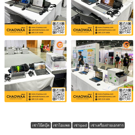
เช่าโน๊ตบุ๊ค
เช่าไอแพด
เช่าipad
เช่าเครื่องถ่ายเอกสาร