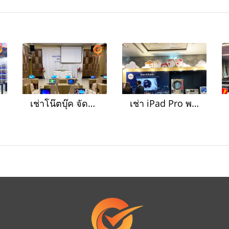
เช่าโน๊ตบุ๊ค จัดงานประชุมสัมมนา จัดส่งถึงสุราษฎร์ธานี
เช่า iPad Pro พร้อมขาตั้ง ออกบูธ งานอีเว้นท์