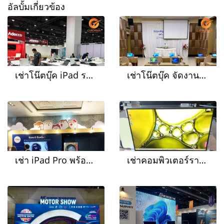
อัลบั้มเกี่ยวข้อง
เช่าโน๊ตบุ๊ค iPad รวม 82 เครื่อง ที่งาน Job Expo 2026
เช่าโน๊ตบุ๊ค จัดงานประชุมสัมมนา จัดส่งถึงสุราษฎร์ธานี
เช่า iPad Pro พร้อมขาตั้ง ออกบูธ งานอีเว้นท์
เช่าคอมพิวเตอร์รายวัน