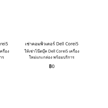
orei5
เช่าคอมพิวเตอร์ Dell Corei5
ครื่อง
ให้เช่าโน๊ตบุ๊ค Dell Corei5 เครื่อง
การ
ใหม่แกะกล่อง พร้อมบริการ
3ปี
Onsite Service ระยะเช่า 3ปี
฿0
งการ
ชำระเป็นรายเดือน หากต้องการ
ามาค่ะ
เช่าระยะ 1-2 ปี ให้ติดต่อเข้ามาค่ะ