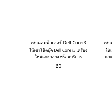
เช่าคอมพิวเตอร์ Dell Corei3
เช่า
ให้เช่าโน๊ตบุ๊ค Dell Core i3 เครื่อง
ให้
ใหม่แกะกล่อง พร้อมบริการ
แกะ
Onsite Service ระยะเช่า 3ปี
Ser
฿0
ชำระเป็นรายเดือน หากต้องการ
เช่าระยะ 1-2 ปี ให้ติดต่อเข้ามาค่ะ