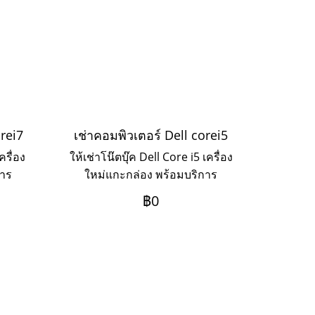
orei7
เช่าคอมพิวเตอร์ Dell corei5
ครื่อง
ให้เช่าโน๊ตบุ๊ค Dell Core i5 เครื่อง
การ
ใหม่แกะกล่อง พร้อมบริการ
3ปี
Onsite Service ระยะเช่า 3ปี
฿0
งการ
ชำระเป็นรายเดือน หากต้องการ
ามาค่ะ
เช่าระยะ 1-2 ปี ให้ติดต่อเข้ามาค่ะ