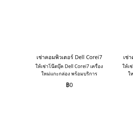
เช่าคอมพิวเตอร์ Dell Corei7
เช่า
ให้เช่าโน๊ตบุ๊ค Dell Corei7 เครื่อง
ให้เช
ใหม่แกะกล่อง พร้อมบริการ
ให
Onsite Service ระยะเช่า 3ปี
On
฿0
ชำระเป็นรายเดือน หากต้องการ
ชำร
เช่าระยะ 1-2 ปี ให้ติดต่อเข้ามาค่ะ
เช่าร