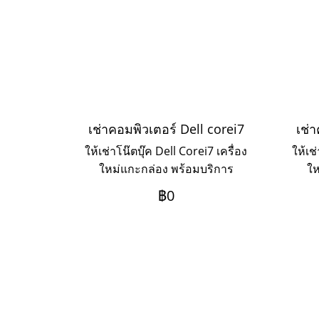
เช่าคอมพิวเตอร์ Dell corei7
เช่
ให้เช่าโน๊ตบุ๊ค Dell Corei7 เครื่อง
ให้เช
ใหม่แกะกล่อง พร้อมบริการ
ให
Onsite Service ระยะเช่า 3ปี
On
฿0
ชำระเป็นรายเดือน หากต้องการ
ชำร
เช่าระยะ 1-2 ปี ให้ติดต่อเข้ามาค่ะ
เช่าร