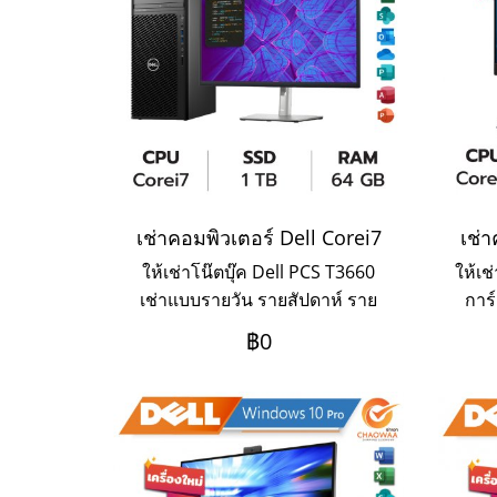
เช่าคอมพิวเตอร์ Dell Corei7
เช่า
ให้เช่าโน๊ตบุ๊ค Dell PCS T3660
ให้เช
เช่าแบบรายวัน รายสัปดาห์ ราย
การ
เดือน เช่า 3 เดือนขึ้นไปมีราคา
แกะ
฿0
พิเศษ ทักไลน์สอบถามได้เลยค่ะ
Ser
รายเ